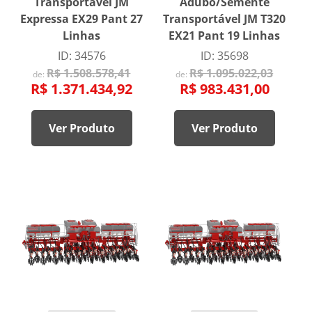
Transportável JM
Adubo/Semente
Expressa EX29 Pant 27
Transportável JM T320
Linhas
EX21 Pant 19 Linhas
ID: 34576
ID: 35698
R$ 1.508.578,41
R$ 1.095.022,03
de:
de:
R$ 1.371.434,92
R$ 983.431,00
Ver Produto
Ver Produto