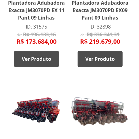
Plantadora Adubadora
Plantadora Adubadora
Exacta JM3070PD EX 11
Exacta JM3070PD EX09
Pant 09 Linhas
Pant 09 Linhas
ID: 31575
ID: 32898
R$ 196.133,16
R$ 336.341,31
de:
de:
R$ 173.684,00
R$ 219.679,00
Ver Produto
Ver Produto