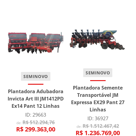
SEMINOVO
SEMINOVO
Plantadora Semente
Plantadora Adubadora
Transportável JM
Invicta Art III JM1412PD
Expressa EX29 Pant 27
Ex14 Pant 12 Linhas
Linhas
ID: 29663
ID: 36927
R$ 512.294,76
de:
R$ 1.512.467,42
de:
R$ 299.363,00
R$ 1.236.769,00