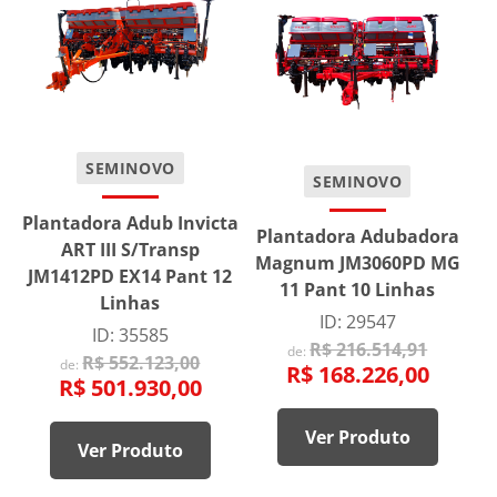
SEMINOVO
SEMINOVO
Plantadora Adub Invicta
Plantadora Adubadora
ART III S/Transp
Magnum JM3060PD MG
JM1412PD EX14 Pant 12
11 Pant 10 Linhas
Linhas
ID: 29547
ID: 35585
R$ 216.514,91
de:
R$ 552.123,00
de:
R$ 168.226,00
R$ 501.930,00
Ver Produto
Ver Produto