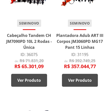
SEMINOVO
SEMINOVO
Cabeçalho Tandem CH
Plantadora Adub ART III
JM7090PD 10L 2 Rodas -
Corpos JM3060PD MG17
Única
Pant 15 Linhas
ID: 36075
ID: 31195
R$ 71.831,20
R$ 392.749,25
de:
de:
R$ 65.301,09
R$ 357.044,77
Ver Produto
Ver Produto