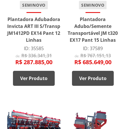
SEMINOVO
SEMINOVO
Plantadora Adubadora
Plantadora
Invicta ART III S/Transp
Adubo/Semente
JM1412PD EX14 Pant 12
Transportável JM t320
Linhas
EX17 Pant 15 Linhas
ID: 35585
ID: 37589
R$ 336.341,31
R$ 767.151,13
de:
de:
R$ 287.885,00
R$ 685.649,00
Ver Produto
Ver Produto