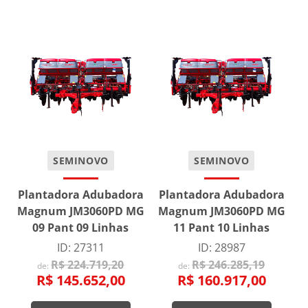
SEMINOVO
SEMINOVO
Plantadora Adubadora
Plantadora Adubadora
Magnum JM3060PD MG
Magnum JM3060PD MG
09 Pant 09 Linhas
11 Pant 10 Linhas
ID: 27311
ID: 28987
R$ 224.719,20
R$ 246.285,19
de:
de:
R$ 145.652,00
R$ 160.917,00