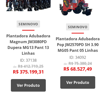
SEMINOVO
SEMINOVO
Plantadora Adubadora
Plantadora Adubadora
Magnum JM3080PD
Pop JM2570PD SH 3.90
Dupera MG13 Pant 13
MG05 Pant 05 Linhas
Linhas
ID: 34092
ID: 37138
R$ 75.380,24
de:
R$ 412.719,25
de:
R$ 68.527,49
R$ 375.199,31
Ver Produto
Ver Produto